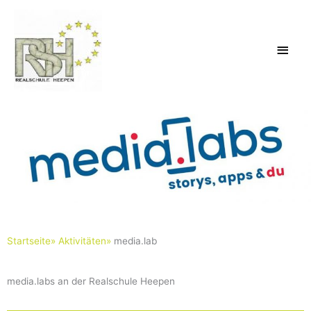
Zum
Haup
Inhalt
springen
Startseite»
Aktivitäten»
media.lab
media.labs an der Realschule Heepen