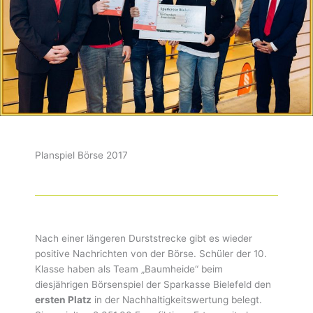
Planspiel Börse 2017
Nach einer längeren Durststrecke gibt es wieder
positive Nachrichten von der Börse. Schüler der 10.
Klasse haben als Team „Baumheide“ beim
diesjährigen Börsenspiel der Sparkasse Bielefeld den
ersten Platz
in der Nachhaltigkeitswertung belegt.